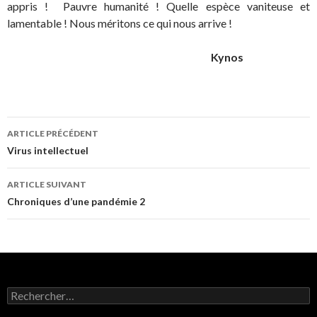
appris ! Pauvre humanité ! Quelle espèce vaniteuse et
lamentable ! Nous méritons ce qui nous arrive !
Kynos
Navigation
ARTICLE PRÉCÉDENT
de
Virus intellectuel
l’article
ARTICLE SUIVANT
Chroniques d’une pandémie 2
Rechercher :