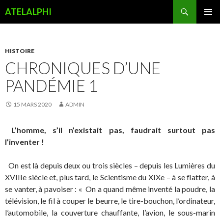
Recherche
ATELALPHI
ALLER
MENU
AU
PRINCI
CONTENU
PRINCIPAL
HISTOIRE
CHRONIQUES D’UNE
PANDÉMIE 1
15 MARS 2020
ADMIN
L’homme, s’il n’existait pas, faudrait surtout pas
l’inventer !
On est là depuis deux ou trois siècles – depuis les Lumières du
XVIIIe siècle et, plus tard, le Scientisme du XIXe – à se flatter, à
se vanter, à pavoiser : « On a quand même inventé la poudre, la
télévision, le fil à couper le beurre, le tire-bouchon, l’ordinateur,
l’automobile, la couverture chauffante, l’avion, le sous-marin