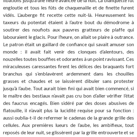
libations jusqu’à une heure avancée de la nuit. La blanquette fut
engloutie et tous les fûts de chaquenaille et de finette furent
vidés. L’auberge fit recette cette nuit-là. Heureusement les
taxeurs du potentat étaient à l’autre bout du démodrome à
soutirer des noufiots aux pauvres gratteurs de plaffe qui
labouraient le glacis. Pour l’heure, on allait se plaire à outrance.
Le patron était un gaillard de confiance qui savait amuser son
monde : il avait fait venir des clonques d’alentours, des
nouzelles toutes bouffies et odorantes à un point ravissant. Ces
miraculeuses caressantes firent les délices des braquants fort
branchus qui s’enblavèrent ardemment dans les chouilles
grasses et chaudes et se laissèrent dibuler sans protester
jusqu’à l’aube. Tout aurait bien fini qui avait bien commencé, si
le maître des bestiaux n’avait pas cru bon d’aller vérifier l’état
des faucrus encagés. Bien sidéré par des doses abusives de
flatouille, il n’avait plus la lucidité requise pour sa fonction :
aussi oublia-t-il de refermer le cadenas de la grande grille des
cellules. Aux premières lueurs de l’aube, les ambifieux, tout
reposés de leur nuit, se glissèrent par la grille entrouverte et se