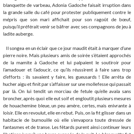
blanquette de varbeau, Adonia Gadoche faisait irruption dans
la grande salle du café pour protester publiquement contre le
mépris que son mari affichait pour son ragoût de bœuf,
puisqu’il préférait venir se bâfrer avec ses compagnons de jeu à
ladite auberge.
Il songea en un éclair que ce jour maudit était à marquer d’une
pierre noire. Mais plusieurs amis de soirée s’étaient approchés
de la mamite à Gadoche et lui palpaient le soutiroir pour
l’amadouer et l’adoucir, ce qu’ils réussirent à faire sans trop
d’efforts : ils savaient y faire, les gueusards ! Elle arrêta de
hucher aigu et finit par s’affaisser sur une mollefesse qui passait
par là. On lui tendit un morciau de fetule qu’elle avala sans
broncher, après quoi elle eut soif et engloutit plusieurs mesures
de houachemine bleue, un peu amère, certes, mais enivrante à
loisir. Elle en revoulut, elle en rebut. Puis, on la fit glisser dans un
habitacle de burnouille où elle s’envapora toute dressée de
fantasmes et de transe. Les fêtards purent ainsi continuer leurs