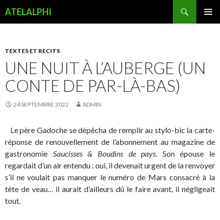
Recherche
ATELALPHI
ALLER
MENU
AU
PRINCI
CONTENU
PRINCIPAL
TEXTES ET RECITS
UNE NUIT À L’AUBERGE (UN
CONTE DE PAR-LÀ-BAS)
24 SEPTEMBRE 2022
ADMIN
Le père Gadoche se dépêcha de remplir au stylo-bic la carte-
réponse de renouvellement de l’abonnement au magazine de
gastronomie
Saucisses & Boudins de pays
. Son épouse le
regardait d’un air entendu : oui, il devenait urgent de la renvoyer
s’il ne voulait pas manquer le numéro de Mars consacré à la
tête de veau… il aurait d’ailleurs dû le faire avant, il négligeait
tout.