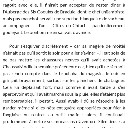
ragoût avec elle, il finirait par accepter de rester dîner à
l’Auberge des Six Coquins de Bradule, dont le chef unijambiste,
mais pas manchot servait une superbe blanquette de varbeau,
accompagnée d’un Côtes-du-Chtarf particulièrement
gouleyant. Le bonhomme en salivait d’avance.
Pour s’esquiver discrètement – car sa mégère de moitié
n’aimait pas qu’il sortît le soir pour aller s’aviner –, il eut soin de
ne pas mettre les chaussures neuves qu’il avait achetées à
ChaussaModik la semaine précédente car, bien qu’il ne s’en soit
pas rendu compte dans le brouhaha du magasin, le cuir en
grinçait bruyamment, surtout sur les planchers de châtaigner.
Cela lui déplaisait fort, mais comme il avait tardé à s’en
apercevoir et qu’il avait marché sous la pluie, elles n’étaient plus
remboursables, il pestait. Aussi avait-il dû se résoudre à les
garder même si elles n’étaient guère appropriées pour filer à
l’anglaise ou rentrer au petit matin : alors, il continuait
prudemment à mettre ses mocassins d’aventure. Silencieuses à