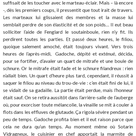
suffisait de les toucher avec le marteau-éclair. Mais – là encore
-, dès les premiers coups, il pressentit que tout irait de travers.
Les marteaux lui glissaient des membres et la masse lui
semblait perdre de son élasticité et de son poids… Il eut beau
solliciter l’aide de Fenglard le soutainboule, rien n’y fit. Ils
perdirent toutes les parties. Et passé deux heures, le filiou,
quoique salement amoché, était toujours vivant. Vers trois
heures de l’après-midi, Gadoche, dépité et exténué, décida,
pour se fortifier
,
d’avaler un quart de mitrafe et une boule de
schnure. Or le mitrafe était fade et le schnure filandreux : rien
n’allait bien. Un quart d’heure plus tard, cependant, il réussit à
saquer le filiou au niveau du trou-de-vie : c’en était fini de lui, il
se vidait de sa gadaille. La partie était perdue, mais l’honneur
était sauf. On se retira aussitôt dans l’arrière-salle de l’auberge
où, pour exorciser toute mélancolie, la vinaille se mit à couler à
flots dans les effluves de glutaude. Ça rigola sévère pendant un
peu de temps. Gadoche profita bien et il eut raison parce que
cela ne dura qu’un temps. Au moment même où Sotarin
Vidragneux, le cuisinier en chef apportait la marmite de