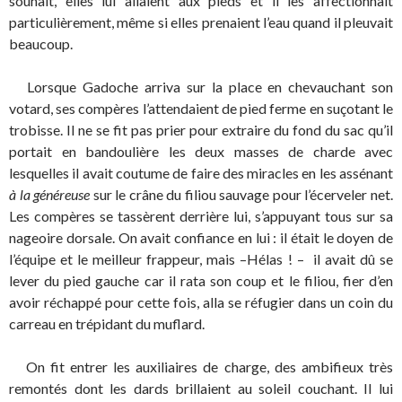
souhait, elles lui allaient aux pieds et il les affectionnait
particulièrement, même si elles prenaient l’eau quand il pleuvait
beaucoup.
Lorsque Gadoche arriva sur la place en chevauchant son
votard, ses compères l’attendaient de pied ferme en suçotant le
trobisse. Il ne se fit pas prier pour extraire du fond du sac qu’il
portait en bandoulière les deux masses de charde avec
lesquelles il avait coutume de faire des miracles en les assénant
à la généreuse
sur le crâne du filiou sauvage pour l’écerveler net.
Les compères se tassèrent derrière lui, s’appuyant tous sur sa
nageoire dorsale. On avait confiance en lui : il était le doyen de
l’équipe et le meilleur frappeur, mais –Hélas ! – il avait dû se
lever du pied gauche car il rata son coup et le filiou, fier d’en
avoir réchappé pour cette fois, alla se réfugier dans un coin du
carreau en trépidant du muflard.
On fit entrer les auxiliaires de charge, des ambifieux très
remontés dont les dards brillaient au soleil couchant. Il lui