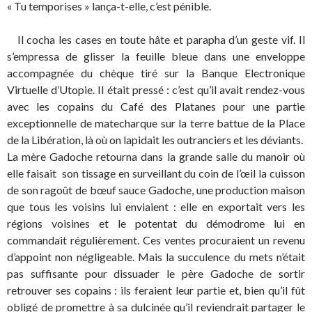
« Tu temporises » lança-t-elle, c’est pénible.
Il cocha les cases en toute hâte et parapha d’un geste vif. Il
s’empressa de glisser la feuille bleue dans une enveloppe
accompagnée du chèque tiré sur la Banque Electronique
Virtuelle d’Utopie. Il était pressé : c’est qu’il avait rendez-vous
avec les copains du Café des Platanes pour une partie
exceptionnelle de matecharque sur la terre battue de la Place
de la Libération, là où on lapidait les outranciers et les déviants.
La mère Gadoche retourna dans la grande salle du manoir où
elle faisait son tissage en surveillant du coin de l’œil la cuisson
de son ragoût de bœuf sauce Gadoche, une production maison
que tous les voisins lui enviaient : elle en exportait vers les
régions voisines et le potentat du démodrome lui en
commandait régulièrement. Ces ventes procuraient un revenu
d’appoint non négligeable. Mais la succulence du mets n’était
pas suffisante pour dissuader le père Gadoche de sortir
retrouver ses copains : ils feraient leur partie et, bien qu’il fût
obligé de promettre à sa dulcinée qu’il reviendrait partager le