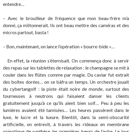
entendre…
– Avec le brouilleur de fréquence que mon beau-frère m’a
donné, ça m’étonnerait. Ils ont beau mettre des caméras et des
micros partout, basta !
– Bon, maintenant, on lance l’opération « bourre-bide »…
En effet, la réunion s’éternisait. On commença donc à servir
des repas sur les tablettes de relaxation : le champagne se mit à
couler dans les flûtes comme par magie. Du caviar fut extrait
des boîtes dorées… on se bâfra un temps. Un orchestre jouait
du cybertangolf : la piste était noire de monde, surtout des
tourneuses à neutrons qui faisaient danser les clients
gratuitement jusqu’à ce qu’ils aient bien soif… Peu à peu les
lumières avaient été tamisées… Les heures passèrent dans le
luxe, le lucre et la luxure. Bientôt, dans la semi-obscurité
artificielle, on entrevit, à travers les rideaux en membrane
osmotique de synthèse, les premières lueurs de l’aube. Le jour