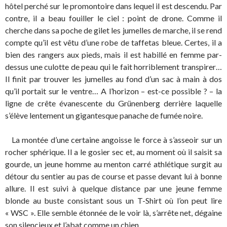
hôtel perché sur le promontoire dans lequel il est descendu. Par
contre, il a beau fouiller le ciel : point de drone. Comme il
cherche dans sa poche de gilet les jumelles de marche, il se rend
compte qu’il est vêtu d’une robe de taffetas bleue. Certes, il a
bien des rangers aux pieds, mais il est habillé en femme par-
dessus une culotte de peau qui le fait horriblement transpirer…
Il finit par trouver les jumelles au fond d’un sac à main à dos
qu’il portait sur le ventre… A l’horizon – est-ce possible ? – la
ligne de crête évanescente du Grünenberg derrière laquelle
s’élève lentement un gigantesque panache de fumée noire.
La montée d’une certaine angoisse le force à s’asseoir sur un
rocher sphérique. Il a le gosier sec et, au moment où il saisit sa
gourde, un jeune homme au menton carré athlétique surgit au
détour du sentier au pas de course et passe devant lui à bonne
allure. Il est suivi à quelque distance par une jeune femme
blonde au buste consistant sous un T-Shirt où l’on peut lire
« WSC ». Elle semble étonnée de le voir là, s’arrête net, dégaine
son silencieux et l’abat comme un chien…