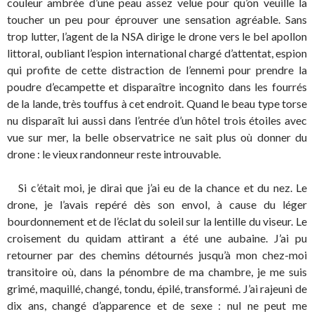
couleur ambrée d’une peau assez velue pour qu’on veuille la
toucher un peu pour éprouver une sensation agréable. Sans
trop lutter, l’agent de la NSA dirige le drone vers le bel apollon
littoral, oubliant l’espion international chargé d’attentat, espion
qui profite de cette distraction de l’ennemi pour prendre la
poudre d’ecampette et disparaître incognito dans les fourrés
de la lande, très touffus à cet endroit. Quand le beau type torse
nu disparaît lui aussi dans l’entrée d’un hôtel trois étoiles avec
vue sur mer, la belle observatrice ne sait plus où donner du
drone : le vieux randonneur reste introuvable.
Si c’était moi, je dirai que j’ai eu de la chance et du nez. Le
drone, je l’avais repéré dès son envol, à cause du léger
bourdonnement et de l’éclat du soleil sur la lentille du viseur. Le
croisement du quidam attirant a été une aubaine. J’ai pu
retourner par des chemins détournés jusqu’à mon chez-moi
transitoire où, dans la pénombre de ma chambre, je me suis
grimé, maquillé, changé, tondu, épilé, transformé. J’ai rajeuni de
dix ans, changé d’apparence et de sexe : nul ne peut me