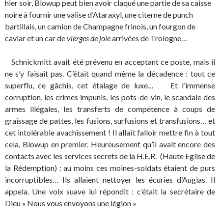
hier soir, Blowup peut bien avoir claqué une partie de sa caisse
noire à fournir une valise d’Ataraxyl, une citerne de punch
bartillais, un camion de Champagne frinois, un fourgon de
caviar et un car de
vierges de joie
arrivées de Trologne…
Schnickmitt avait été prévenu en acceptant ce poste, mais il
ne s’y faisait pas. C’était quand même la décadence : tout ce
superflu, ce gâchis, cet étalage de luxe… Et l’immense
corruption, les crimes impunis, les pots-de-vin, le scandale des
armes illégales, les transferts de compétence à coups de
graissage de pattes, les fusions, surfusions et transfusions… et
cet intolérable avachissement ! Il allait falloir mettre fin à tout
cela, Blowup en premier. Heureusement qu’il avait encore des
contacts avec les services secrets de la H.E.R. (Haute Eglise de
la Rédemption) : au moins ces moines-soldats étaient de purs
incorruptibles… Ils allaient nettoyer les écuries d’Augias. Il
appela. Une voix suave lui répondit : c’était la secrétaire de
Dieu « Nous vous envoyons une légion »