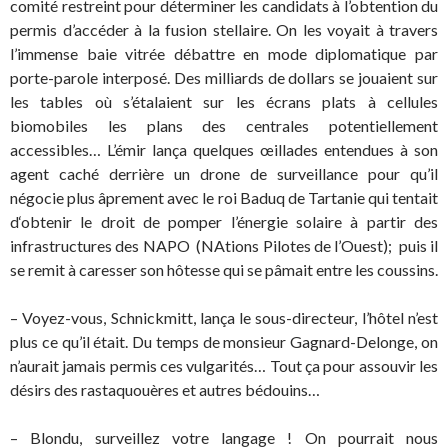
comité restreint pour déterminer les candidats à l’obtention du
permis d’accéder à la fusion stellaire. On les voyait à travers
l’immense baie vitrée débattre en mode diplomatique par
porte-parole interposé. Des milliards de dollars se jouaient sur
les tables où s’étalaient sur les écrans plats à cellules
biomobiles les plans des centrales potentiellement
accessibles… L’émir lança quelques œillades entendues à son
agent caché derrière un drone de surveillance pour qu’il
négocie plus âprement avec le roi Baduq de Tartanie qui tentait
d‘obtenir le droit de pomper l’énergie solaire à partir des
infrastructures des NAPO (NAtions Pilotes de l’Ouest); puis il
se remit à caresser son hôtesse qui se pâmait entre les coussins.
– Voyez-vous, Schnickmitt, lança le sous-directeur, l’hôtel n’est
plus ce qu’il était. Du temps de monsieur Gagnard-Delonge, on
n’aurait jamais permis ces vulgarités… Tout ça pour assouvir les
désirs des rastaquouères et autres bédouins…
– Blondu, surveillez votre langage ! On pourrait nous