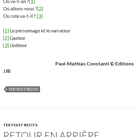
Où va-t-on ?
[1]
Où allons-nous ?
[2]
Où cela va-t-il ?
[3]
[1]
Le personnage et le narrateur
[2]
L’auteur
[3]
L’éditeur
Paul-Mathias Constanti © Editions
JJB
TEXTES ET RÉCITS
TEXTES ET RECITS
RETOUR EN ARRIÈRE