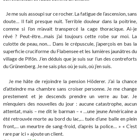
Je me suis assoupi sur ce rocher. La fatigue de l’ascension, sans
doute… Il fait presque nuit. Terrible douleur dans la poitrine,
comme si l’on m’avait transpercé la cage thoracique. Ai-je
rêvé ? Peut-être…mais j’ai toujours cette robe sur moi. La
culotte de peau, non… Dans le crépuscule, j’aperçois en bas la
superficie cruciforme du Flabensee et les lumières jaunâtres du
village de Plfön. J’en déduis que je suis sur l’un des contreforts
du Grünenberg. Je ne sais plus où je suis, où j’en suis.
Je me hâte de rejoindre la pension Höderer. J’ai la chance
d’atteindre ma chambre sans croiser personne. Je me change
prestement et je descends prendre un verre au bar. Je
m’enquiers des nouvelles du jour : aucune catastrophe, aucun
attentat, mais – me dit le barman – « …une jeune Américaine a
été retrouvée morte au bord du lac,… tuée d’une balle en plein
front,… un meurtre de sang-froid, d’après la police… » « C’est
rare par ici » ajoute un client.