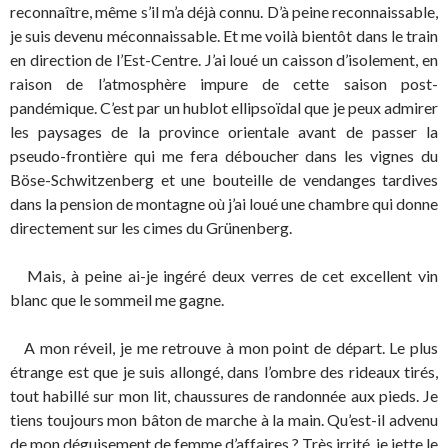
reconnaître, même s’il m’a déjà connu. D’à peine reconnaissable,
je suis devenu méconnaissable. Et me voilà bientôt dans le train
en direction de l’Est-Centre. J’ai loué un caisson d’isolement, en
raison de l’atmosphère impure de cette saison post-
pandémique. C’est par un hublot ellipsoïdal que je peux admirer
les paysages de la province orientale avant de passer la
pseudo-frontière qui me fera déboucher dans les vignes du
Böse-Schwitzenberg et une bouteille de vendanges tardives
dans la pension de montagne où j’ai loué une chambre qui donne
directement sur les cimes du Grünenberg.
Mais, à peine ai-je ingéré deux verres de cet excellent vin
blanc que le sommeil me gagne.
A mon réveil, je me retrouve à mon point de départ. Le plus
étrange est que je suis allongé, dans l’ombre des rideaux tirés,
tout habillé sur mon lit, chaussures de randonnée aux pieds. Je
tiens toujours mon bâton de marche à la main. Qu’est-il advenu
de mon déguisement de femme d’affaires ? Très irrité, je jette le