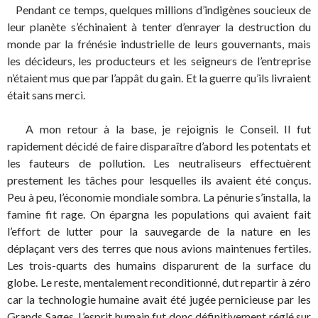
Pendant ce temps, quelques millions d’indigènes soucieux de
leur planète s’échinaient à tenter d’enrayer la destruction du
monde par la frénésie industrielle de leurs gouvernants, mais
les décideurs, les producteurs et les seigneurs de l’entreprise
n’étaient mus que par l’appât du gain. Et la guerre qu’ils livraient
était sans merci.
A mon retour à la base, je rejoignis le Conseil. Il fut
rapidement décidé de faire disparaître d’abord les potentats et
les fauteurs de pollution. Les neutraliseurs effectuèrent
prestement les tâches pour lesquelles ils avaient été conçus.
Peu à peu, l’économie mondiale sombra. La pénurie s’installa, la
famine fit rage. On épargna les populations qui avaient fait
l’effort de lutter pour la sauvegarde de la nature en les
déplaçant vers des terres que nous avions maintenues fertiles.
Les trois-quarts des humains disparurent de la surface du
globe. Le reste, mentalement reconditionné, dut repartir à zéro
car la technologie humaine avait été jugée pernicieuse par les
Grands Sages. L’esprit humain fut donc définitivement réglé sur