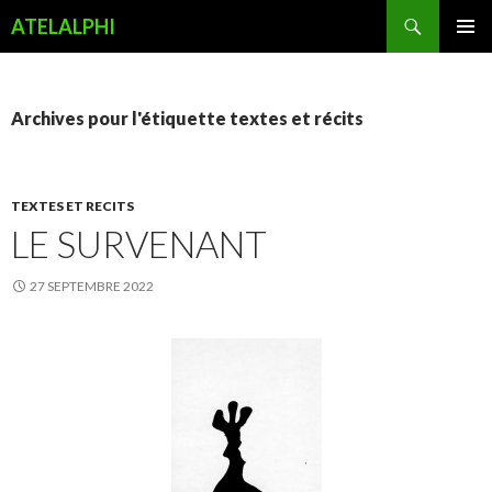
Recherche
ATELALPHI
ALLER
MENU
AU
PRINCI
CONTENU
PRINCIPAL
Archives pour l'étiquette textes et récits
TEXTES ET RECITS
LE SURVENANT
27 SEPTEMBRE 2022